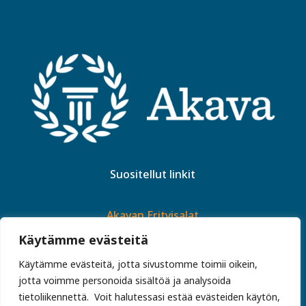
Suositellut linkit
Akavan Erityisalat
Jäsenpalvelut ja -edut
Käytämme evästeitä
Työsuhdeneuvonta ja lakipalvelut
Käytämme evästeitä, jotta sivustomme toimii oikein,
Erityiskoulutettujen työttömyyskassa
jotta voimme personoida sisältöä ja analysoida
tietoliikennettä. Voit halutessasi estää evästeiden käytön,