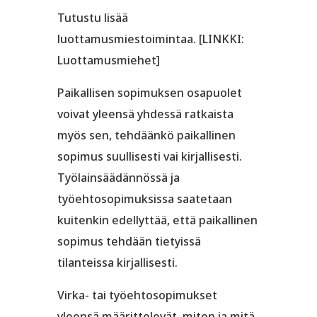
Tutustu lisää
luottamusmiestoimintaa. [LINKKI:
Luottamusmiehet]
Paikallisen sopimuksen osapuolet
voivat yleensä yhdessä ratkaista
myös sen, tehdäänkö paikallinen
sopimus suullisesti vai kirjallisesti.
Työlainsäädännössä ja
työehtosopimuksissa saatetaan
kuitenkin edellyttää, että paikallinen
sopimus tehdään tietyissä
tilanteissa kirjallisesti.
Virka- tai työehtosopimukset
yleensä määrittelevät, miten ja mitä