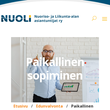
Paikallinen
sopiminen
Etusivu
/
Edunvalvonta
/
Paikallinen