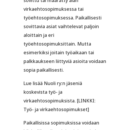
sovittu tai määrätty alan
virkaehtosopimuksessa tai
työehtosopimuksessa. Paikallisesti
sovittavia asiat vaihtelevat paljoin
aloittain ja eri
työehtosopimuksittain. Mutta
esimerkiksi joitain työaikaan tai
palkkaukseen liittyviä asioita voidaan
sopia paikallisesti.
Lue lisää Nuoli ry:n jäseniä
koskevista työ- ja
virkaehtosopimuksista. [LINKKI:
Työ- ja virkaehtosopimukset]
Paikallisissa sopimuksissa voidaan