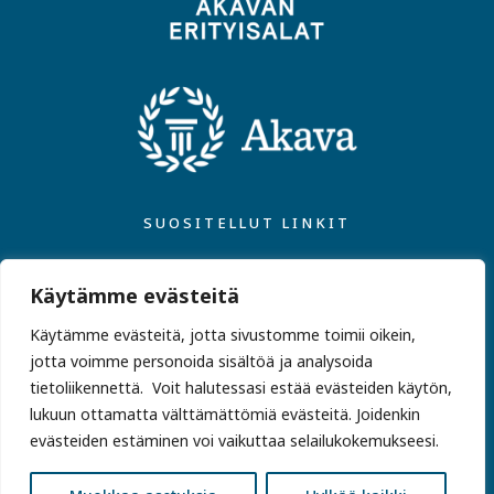
SUOSITELLUT LINKIT
Akavan Erityisalat
Käytämme evästeitä
Jäsenpalvelut ja -edut
Käytämme evästeitä, jotta sivustomme toimii oikein,
Työsuhdeneuvonta ja lakipalvelut
jotta voimme personoida sisältöä ja analysoida
Erityiskoulutettujen työttömyyskassa
tietoliikennettä. Voit halutessasi estää evästeiden käytön,
lukuun ottamatta välttämättömiä evästeitä. Joidenkin
evästeiden estäminen voi vaikuttaa selailukokemukseesi.
© Nuoriso- ja Liikunta-alan asiantuntijat 2024 |
Tietosuoja