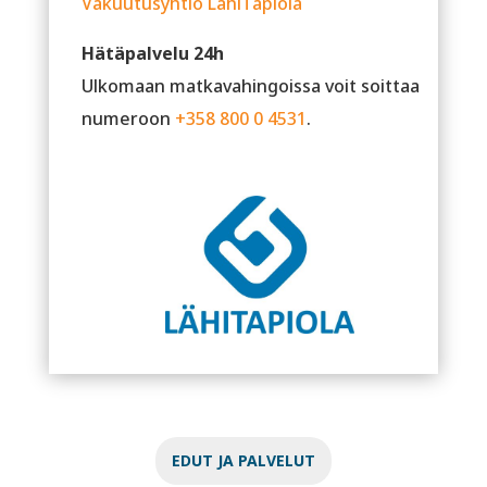
Vakuutusyhtiö LähiTapiola
Hätäpalvelu 24h
Ulkomaan matkavahingoissa voit soittaa
numeroon
+358 800 0 4531
.
EDUT JA PALVELUT