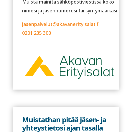
Muista mainita sähköpostiviestissä koko
nimesi ja jäsennumerosi tai syntymäaikasi.
jasenpalvelut@akavanerityisalat.fi
0201 235 300
Muistathan pitää jäsen- ja
yhteystietosi ajan tasalla